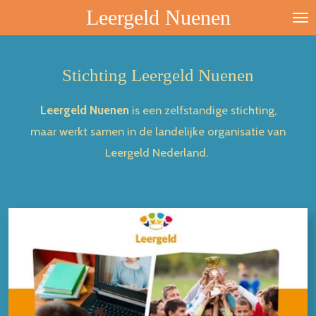
Leergeld Nuenen
Ga
direct
naar
Stichting Leergeld Nuenen
de
hoofdinhoud
Leergeld Nuenen
is een zelfstandige stichting,
maar werkt samen in de landelijke organisatie van
Leergeld Nederland.